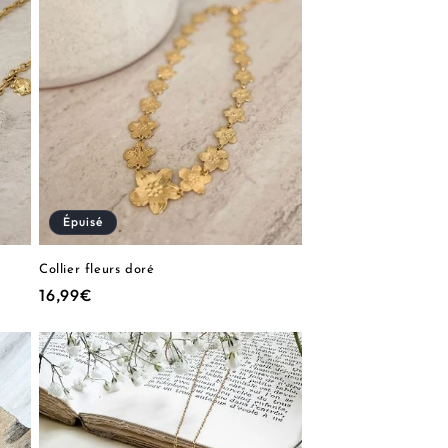
Épuisé
Collier fleurs doré
Prix
16,99€
habituel