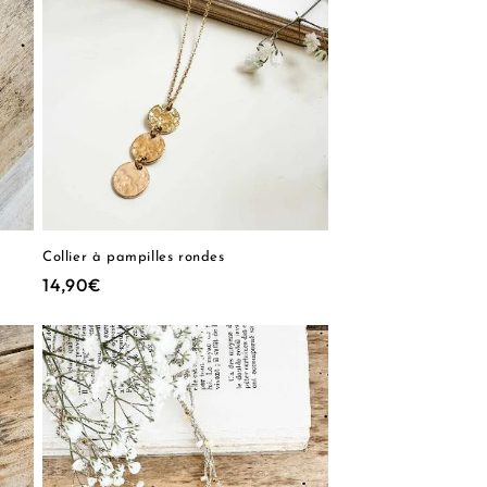
Collier à pampilles rondes
Prix
14,90€
habituel