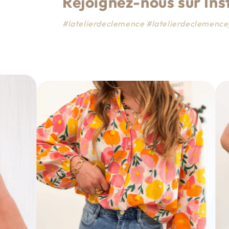
Rejoignez-nous sur In
#latelierdeclemence #latelierdeclemen