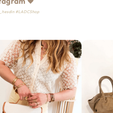
stagram
🖤
ce_hesdin #LADCShop