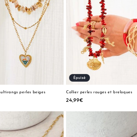
Épuisé
multirangs perles beiges
Collier perles rouges et breloques
€
Prix
24,99€
el
habituel