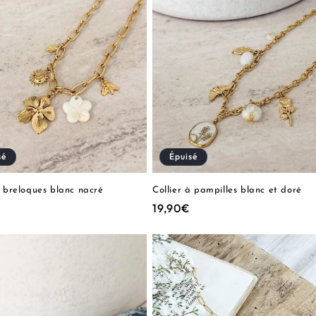
sé
Épuisé
à breloques blanc nacré
Collier à pampilles blanc et doré
Prix
19,90€
el
habituel