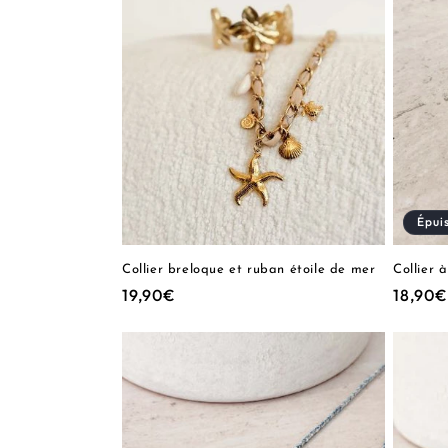
Épui
Collier breloque et ruban étoile de mer
Collier 
Prix
19,90€
Prix
18,90€
habituel
habitu