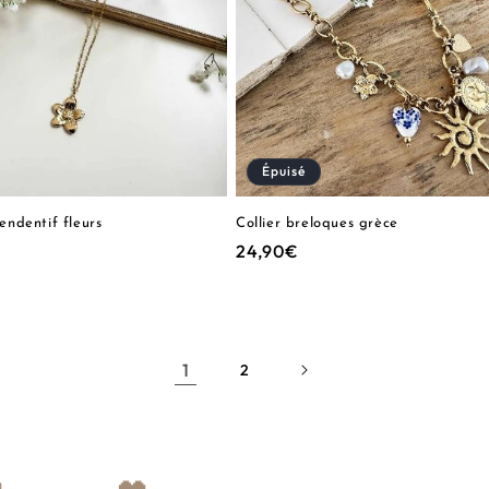
Épuisé
pendentif fleurs
Collier breloques grèce
Prix
24,90€
el
habituel
1
2