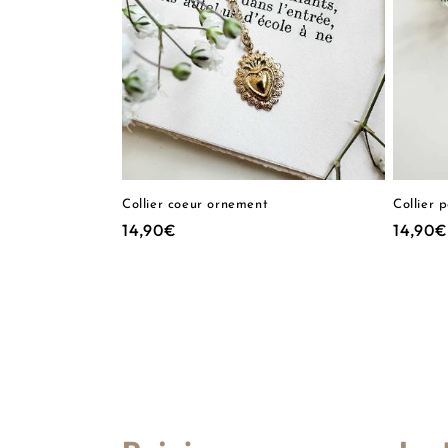
Collier coeur ornement
Collier 
Prix
14,90€
Prix
14,90€
habituel
habitu