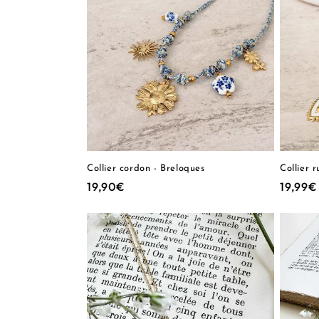
Collier cordon - Breloques
Collier 
Prix
19,90€
Prix
19,99€
habituel
habitu