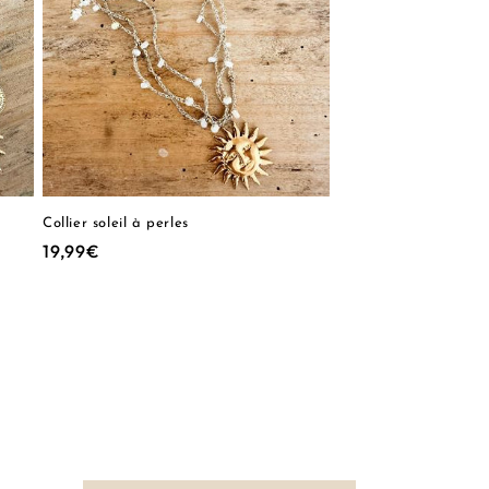
Collier soleil à perles
Prix
19,99€
habituel