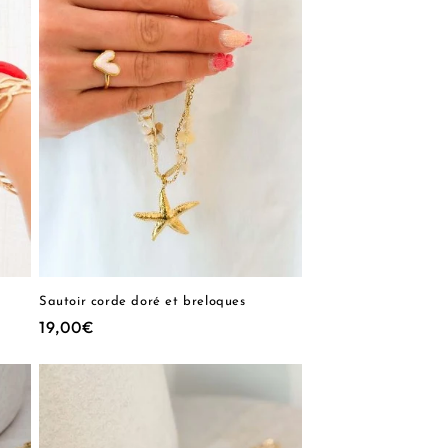
Sautoir corde doré et breloques
Prix
19,00€
habituel