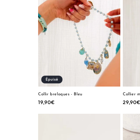
e
c
t
i
o
Épuisé
n
Collir breloques - Bleu
Collier 
:
Prix
19,90€
Prix
29,90
habituel
habitu