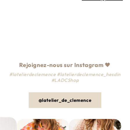
i
o
n
:
Rejoignez-nous sur Instagram
🖤
#latelierdeclemence #latelierdeclemence_hesdin
#LADCShop
@latelier_de_clemence