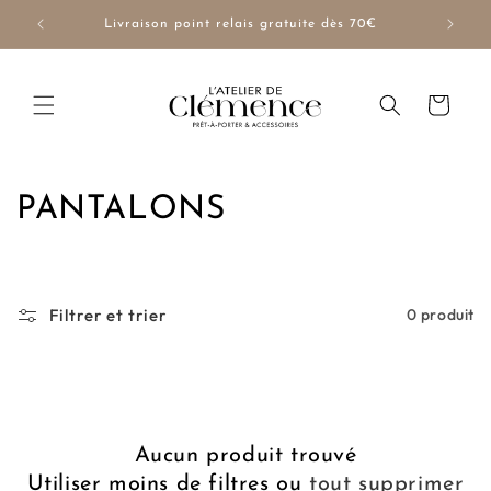
et
passer
NUE10
Livraison point relais gratuite dès 70€
au
contenu
Panier
C
PANTALONS
o
l
Filtrer et trier
0 produit
l
e
c
Aucun produit trouvé
t
Utiliser moins de filtres ou
tout supprimer