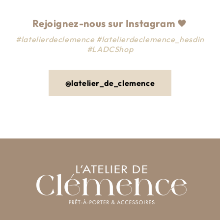
Rejoignez-nous sur Instagram
🖤
#latelierdeclemence #latelierdeclemence_hesdin
#LADCShop
@latelier_de_clemence