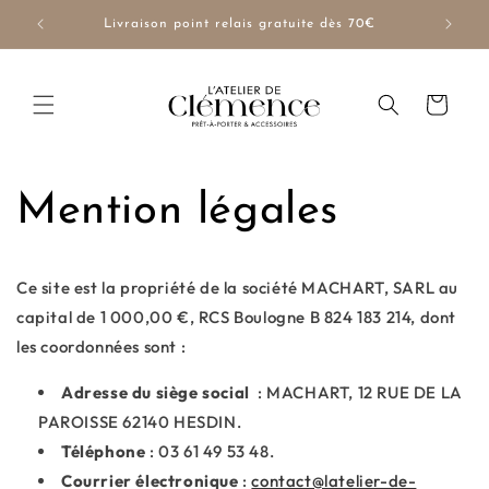
et
passer
NUE10
Livraison point relais gratuite dès 70€
au
contenu
Panier
Mention légales
Ce site est la propriété de la société MACHART, SARL au
capital de 1 000,00 €, RCS Boulogne B 824 183 214, dont
les coordonnées sont :
Adresse du siège social
: MACHART, 12 RUE DE LA
PAROISSE 62140 HESDIN.
Téléphone
: 03 61 49 53 48.
Courrier électronique
:
contact@latelier-de-