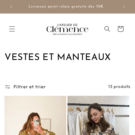
et
passer
NUE10
Livraison point relais gratuite dès 70€
au
contenu
Panier
C
VESTES ET MANTEAUX
o
l
Filtrer et trier
13 produits
l
e
c
t