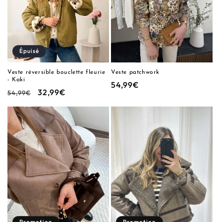
i
o
n
Épuisé
:
Veste réversible bouclette fleurie
Veste patchwork
- Kaki
Prix
54,99€
Prix
Prix
32,99€
54,99€
habituel
habituel
promotionnel
Promotion
Promotion