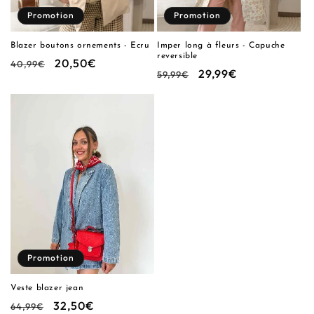
Promotion
Promotion
Blazer boutons ornements - Ecru
Imper long à fleurs - Capuche
reversible
Prix
Prix
20,50€
40,99€
Prix
Prix
29,99€
59,99€
habituel
promotionnel
habituel
promotionnel
Promotion
Veste blazer jean
Prix
Prix
32,50€
64,99€