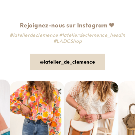
habituel
promotionnel
Rejoignez-nous sur Instagram
🖤
#latelierdeclemence #latelierdeclemence_hesdin
#LADCShop
@latelier_de_clemence