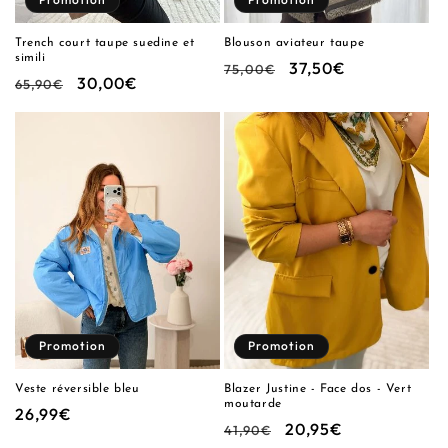
Trench court taupe suedine et
Blouson aviateur taupe
simili
Prix
Prix
37,50€
75,00€
Prix
Prix
30,00€
65,90€
habituel
promotionnel
habituel
promotionnel
Promotion
Promotion
Veste réversible bleu
Blazer Justine - Face dos - Vert
moutarde
Prix
26,99€
Prix
Prix
20,95€
41,90€
promotionnel