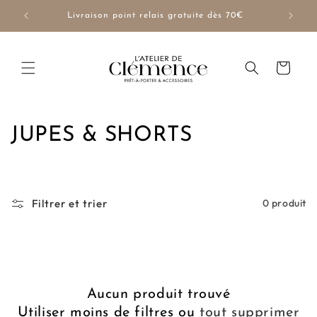
et
passer
NUE10
Livraison point relais gratuite dès 70€
au
contenu
Panier
C
JUPES & SHORTS
o
l
Filtrer et trier
0 produit
l
e
c
Aucun produit trouvé
t
Utiliser moins de filtres ou
tout supprimer