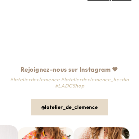
i
o
n
:
Rejoignez-nous sur Instagram
🖤
#latelierdeclemence #latelierdeclemence_hesdin
#LADCShop
@latelier_de_clemence