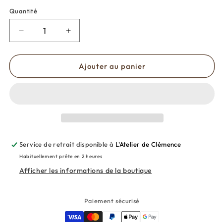
Quantité
Réduire
Augmenter
la
la
quantité
quantité
de
de
Ajouter au panier
Boucles
Boucles
d&#39;oreilles
d&#39;oreilles
creoles
creoles
à
à
perles
perles
beige
beige
Service de retrait disponible à
L'Atelier de Clémence
Habituellement prête en 2 heures
Afficher les informations de la boutique
Paiement sécurisé