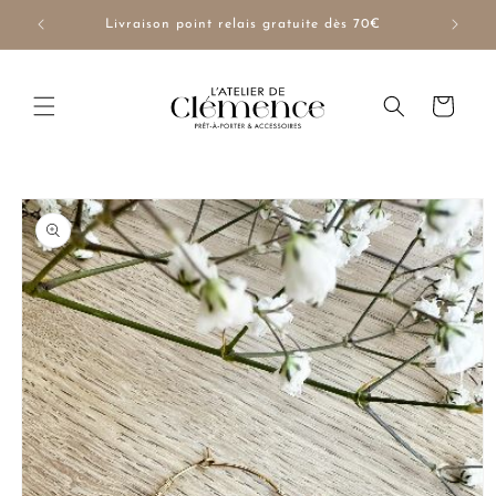
et
passer
NUE10
Livraison point relais gratuite dès 70€
au
contenu
Panier
Passer aux
informations
produits