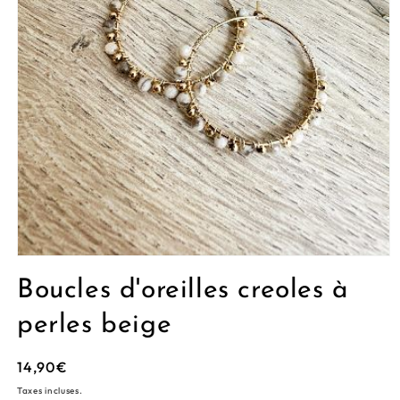
Ouvrir
le
Boucles d'oreilles creoles à
média
1
dans
perles beige
une
fenêtre
modale
Prix
14,90€
habituel
Taxes incluses.