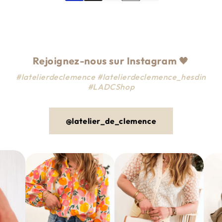
Rejoignez-nous sur Instagram
🖤
#latelierdeclemence #latelierdeclemence_hesdin
#LADCShop
@latelier_de_clemence