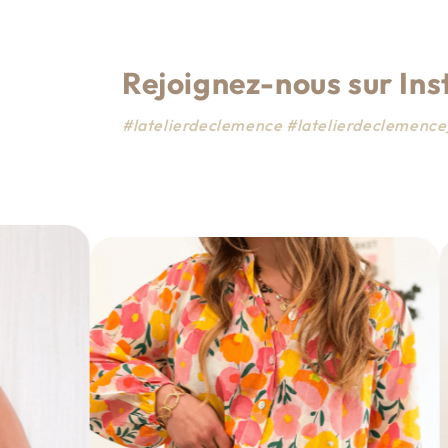
Rejoignez-nous sur In
#latelierdeclemence #latelierdeclemen