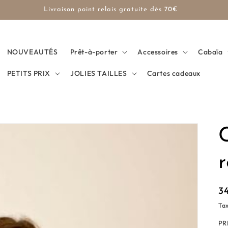
Expédition rapide
NOUVEAUTÉS
Prêt-à-porter
Accessoires
Cabaïa
PETITS PRIX
JOLIES TAILLES
Cartes cadeaux
r
Pr
3
ha
Tax
PR