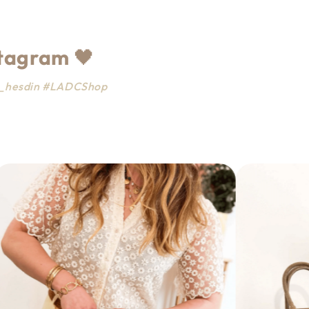
stagram
🖤
ce_hesdin #LADCShop