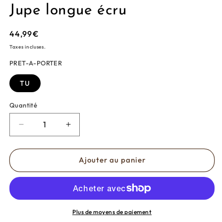
Jupe longue écru
Prix
44,99€
habituel
Taxes incluses.
PRET-A-PORTER
TU
Quantité
Réduire
Augmenter
la
la
quantité
quantité
de
de
Ajouter au panier
Jupe
Jupe
longue
longue
écru
écru
Plus de moyens de paiement