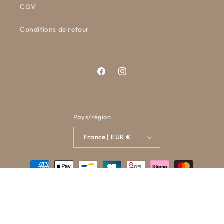
CGV
Conditions de retour
Facebook
Instagram
Pays/région
France | EUR €
Moyens
de
paiement
© 2026,
L'Atelier de Clémence
Commerce électronique propulsé par
Shopify
Politique de confidentialité
Politique de remboursement