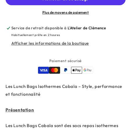
-
-
Downtown
Downtown
Vancouver
Vancouver
Plus de moyens de paiement
Service de retrait disponible à
L'Atelier de Clémence
Habituellement prête en 2 heures
Afficher les informations de la boutique
Paiement sécurisé
Les Lunch Bags Isothermes Cabaïa – Style, performance
et fonctionnalité
Présentation
Les Lunch Bags Cabaïa sont des sacs repas isothermes