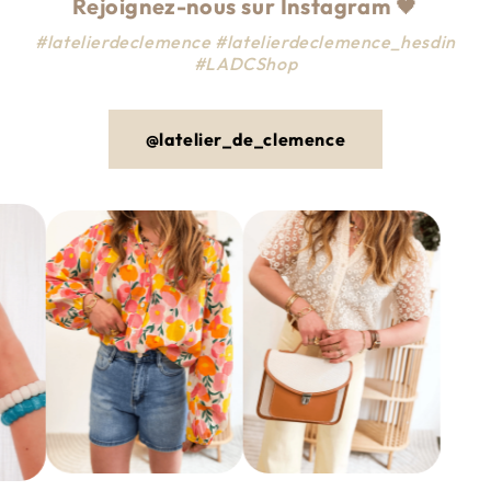
Rejoignez-nous sur Instagram
🖤
#latelierdeclemence #latelierdeclemence_hesdin
#LADCShop
@latelier_de_clemence