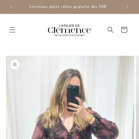
et
passer
NUE10
Livraison point relais gratuite dès 70€
au
contenu
Panier
Passer aux
informations
produits