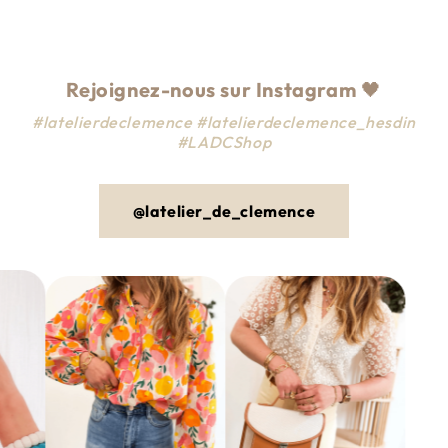
Rejoignez-nous sur Instagram
🖤
#latelierdeclemence #latelierdeclemence_hesdin
#LADCShop
@latelier_de_clemence