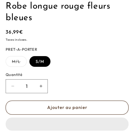
Robe longue rouge fleurs
bleues
Prix
36,99€
habituel
Taxes incluses.
PRET-A-PORTER
Variante
M/L
S/M
épuisée
ou
indisponible
Quantité
Réduire
Augmenter
la
la
quantité
quantité
de
de
Ajouter au panier
Robe
Robe
longue
longue
rouge
rouge
fleurs
fleurs