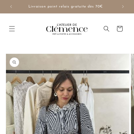
et
passer
NUE10
Livraison point relais gratuite dès 70€
au
contenu
Panier
Passer aux
informations
produits