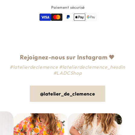
Paiement sécurisé
Rejoignez-nous sur Instagram
🖤
#latelierdeclemence #latelierdeclemence_hesdin
#LADCShop
@latelier_de_clemence