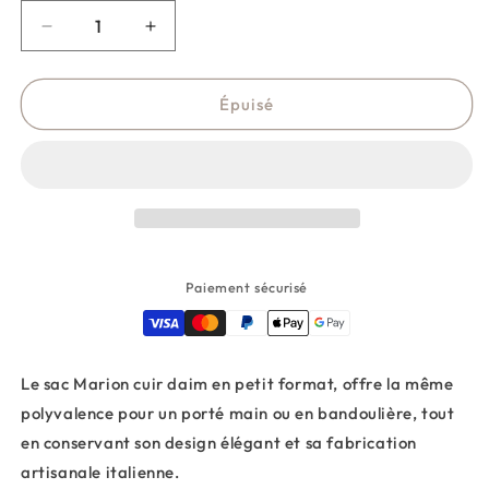
Réduire
Augmenter
la
la
quantité
quantité
de
de
Épuisé
Sac
Sac
à
à
franges
franges
mini
mini
-
-
Taupe
Taupe
Paiement sécurisé
Le sac Marion cuir daim en petit format, offre la même
polyvalence pour un porté main ou en bandoulière, tout
en conservant son design élégant et sa fabrication
artisanale italienne.