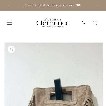
et
passer
NUE10
Livraison point relais gratuite dès 70€
au
contenu
Panier
Passer aux
informations
produits