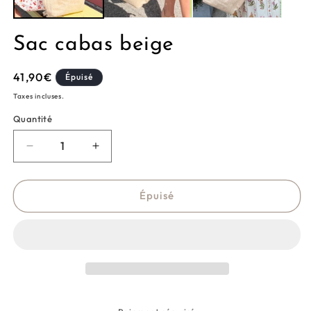
Sac cabas beige
Prix
41,90€
Épuisé
habituel
Taxes incluses.
Quantité
Réduire
Augmenter
la
la
quantité
quantité
de
de
Épuisé
Sac
Sac
cabas
cabas
beige
beige