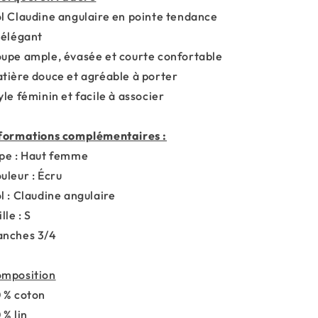
l Claudine angulaire en pointe tendance
 élégant
upe ample, évasée et courte confortable
tière douce et agréable à porter
yle féminin et facile à associer
formations complémentaires :
pe : Haut femme
uleur : Écru
l : Claudine angulaire
lle : S
nches 3/4
mposition
 % coton
 % lin