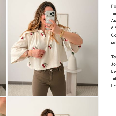
Po
fé
As
él
Co
se
Ta
Jo
Le
ta
Le