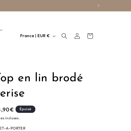
P
Connexion
Panier
France | EUR €
a
y
s
/
op en lin brodé
r
é
erise
g
i
ix
8,90€
Épuisé
o
bituel
es incluses.
n
ET-A-PORTER