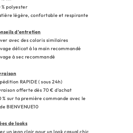
 % polyester
tière légère, confortable et respirante
nseils d’entretien
ver avec des coloris similaires
vage délicat à la main recommandé
vage à sec recommandé
vraison
pédition RAPIDE ( sous 24h)
vraison offerte dès 70 € d'achat
0 % sur ta première commande avec le
de BIENVENUE10
ées de looks
ec un jean clair pour un look casual chic