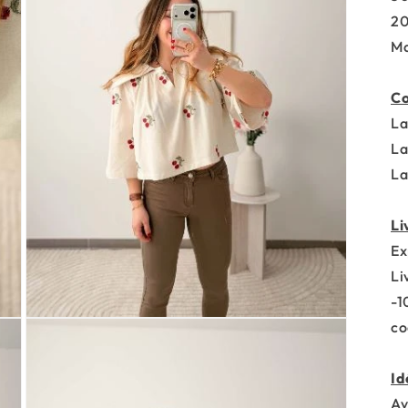
20
Ma
Co
La
La
La
Li
Ex
Li
-1
co
Id
Av