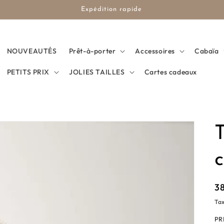
-10% sur votre 1ere commande BIENVENUE10
NOUVEAUTÉS
Prêt-à-porter
Accessoires
Cabaïa
PETITS PRIX
JOLIES TAILLES
Cartes cadeaux
T
c
Pr
3
ha
Tax
PR