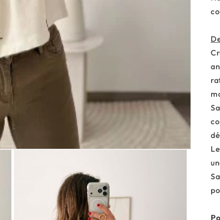
co
De
Cr
an
ra
m
Sa
co
dé
Le
un
Sa
po
Po