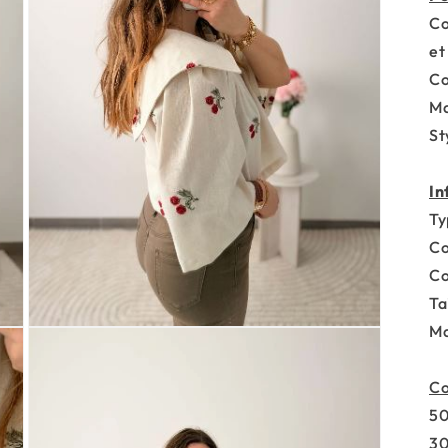
Co
et
Co
Ma
St
In
Ty
Co
Co
Tai
Ma
Co
50
30