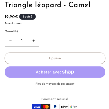
Triangle léopard - Camel
Prix
19,90€
Épuisé
habituel
Taxes incluses.
Quantité
Réduire
Augmenter
la
la
quantité
quantité
de
de
Épuisé
Triangle
Triangle
léopard
léopard
-
-
Camel
Camel
Plus de moyens de paiement
Paiement sécurisé