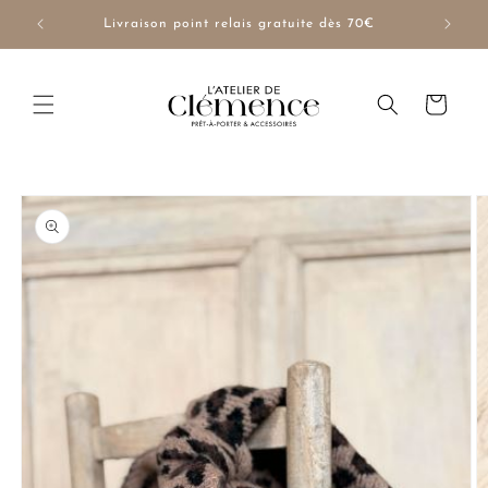
et
passer
NUE10
Livraison point relais gratuite dès 70€
au
contenu
Panier
Passer aux
informations
produits